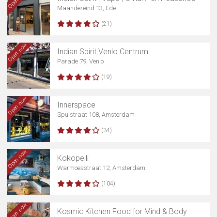
Maandereind 13, Ede
(21)
Open now
Indian Spirit Venlo Centrum
Parade 79, Venlo
(19)
Open now
Innerspace
Spuistraat 108, Amsterdam
(34)
Open now
Kokopelli
Warmoesstraat 12, Amsterdam
(104)
Open now
Kosmic Kitchen Food for Mind & Body