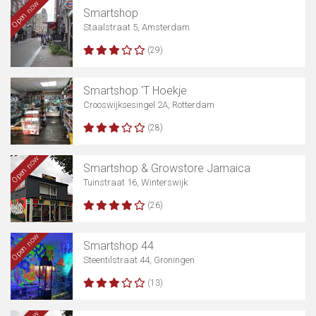
Open now
Smartshop
Staalstraat 5, Amsterdam
(29)
Smartshop 'T Hoekje
Crooswijksesingel 2A, Rotterdam
(28)
Open now
Smartshop & Growstore Jamaica
Tuinstraat 16, Winterswijk
(26)
Open now
Smartshop 44
Steentilstraat 44, Groningen
(13)