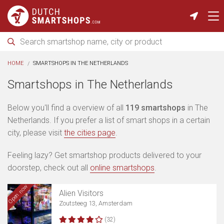
HOME
SMARTSHOPS IN THE NETHERLANDS
Smartshops in The Netherlands
Below you'll find a overview of all
119 smartshops
in The
Netherlands. If you prefer a list of smart shops in a certain
city, please visit
the cities page
.
Feeling lazy? Get smartshop products delivered to your
doorstep, check out all
online smartshops
.
Open now
Alien Visitors
Zoutsteeg 13, Amsterdam
(32)