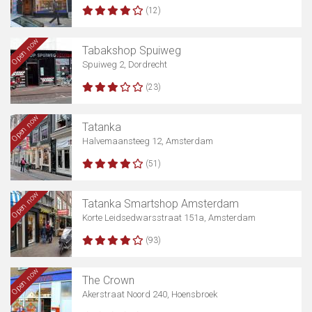
(12)
Open now
Tabakshop Spuiweg
Spuiweg 2, Dordrecht
(23)
Open now
Tatanka
Halvemaansteeg 12, Amsterdam
(51)
Open now
Tatanka Smartshop Amsterdam
Korte Leidsedwarsstraat 151a, Amsterdam
(93)
Open now
The Crown
Akerstraat Noord 240, Hoensbroek