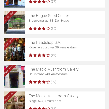
(27)
Open now
The Hague Seed Center
Brouwersgracht 3, Den Haag
(20)
Open now
The Headshop B.V.
Kloveniersburgwal 39, Amsterdam
(49)
Open now
The Magic Mushroom Gallery
Spuistraat 249, Amsterdam
(99)
Open now
The Magic Mushroom Gallery
Singel 524, Amsterdam
(54)