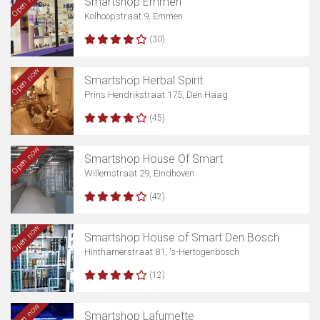
Open now
Smartshop Emmen
Kolhoopstraat 9, Emmen
(30)
Open now
Smartshop Herbal Spirit
Prins Hendrikstraat 175, Den Haag
(45)
Open now
Smartshop House Of Smart
Willemstraat 29, Eindhoven
(42)
Open now
Smartshop House of Smart Den Bosch
Hinthamerstraat 81, 's-Hertogenbosch
(12)
Open now
Smartshop Lafumette