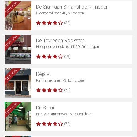
Open now
De Sjamaan Smartshop Nijmegen
Bloemerstraat 48, Nijmegen
(30)
Open now
De Tevreden Rookster
Herepoortenmolendrift 29, Groningen
(19)
Open now
Déjà vu
Kennemerlaan 73, IJmuiden
(23)
Open now
Dr. Smart
Nieuwe Binnenweg 5, Rotterdam
(70)