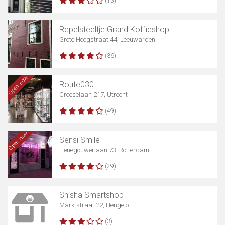
(15)
Repelsteeltje Grand Koffieshop
Grote Hoogstraat 44, Leeuwarden
(36)
Open now
Route030
Croeselaan 217, Utrecht
(49)
Open now
Sensi Smile
Henegouwerlaan 73, Rotterdam
(29)
Shisha Smartshop
Marktstraat 22, Hengelo
(3)