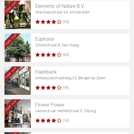
Open now
Elements of Nature B.V.
Warmoesstraat 54, Amsterdam
(33)
Open now
Euphoria
Schoolstraat 8, Den Haag
(63)
Open now
Flashback
Antwerpsestraatweg 32, Bergen op Zoom
(18)
Open now
Flower Power
Leonard van Vechelstraat 3, Tilburg
(14)