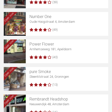
(39)
Open now
Number One
Oude Hoogstraat 4, Amsterdam
(49)
Open now
Power Flower
Arnhemseweg 181, Apeldoorn
(40)
Show map
Open now
pure Smoke
Steentilstraat 24, Groningen
(13)
Open now
Rembrandt Headshop
Nieuwendijk 48, Amsterdam