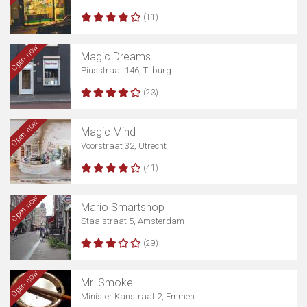
(11)
Open now
Magic Dreams
Piusstraat 146, Tilburg
(23)
Open now
Magic Mind
Voorstraat 32, Utrecht
(41)
Open now
Mario Smartshop
Staalstraat 5, Amsterdam
(29)
Open now
Mr. Smoke
Minister Kanstraat 2, Emmen