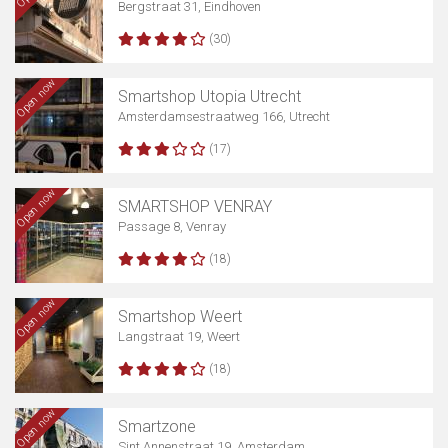
Bergstraat 31, Eindhoven
(30)
Open now
Smartshop Utopia Utrecht
Amsterdamsestraatweg 166, Utrecht
(17)
Open now
SMARTSHOP VENRAY
Passage 8, Venray
(18)
Open now
Smartshop Weert
Langstraat 19, Weert
(18)
Open now
Smartzone
Sint Annenstraat 19, Amsterdam