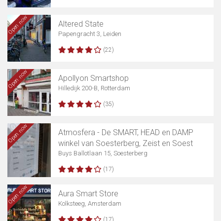
Open now
Altered State
Papengracht 3, Leiden
(22)
Open now
Apollyon Smartshop
Hilledijk 200-B, Rotterdam
(35)
Open now
Atmosfera - De SMART, HEAD en DAMP
winkel van Soesterberg, Zeist en Soest
Buys Ballotlaan 15, Soesterberg
(17)
Open now
Aura Smart Store
Kolksteeg, Amsterdam
(17)