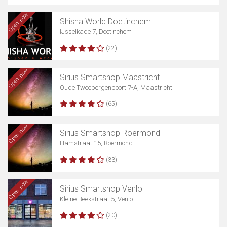
Open now
Shisha World Doetinchem
IJsselkade 7, Doetinchem
(22)
Open now
Sirius Smartshop Maastricht
Oude Tweebergenpoort 7-A, Maastricht
(65)
Open now
Sirius Smartshop Roermond
Hamstraat 15, Roermond
(33)
Open now
Sirius Smartshop Venlo
Kleine Beekstraat 5, Venlo
(20)