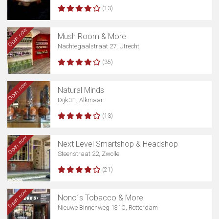
(13)
Open now
Mush Room & More
Nachtegaalstraat 27, Utrecht
(35)
Open now
Natural Minds
Dijk 31, Alkmaar
(13)
Open now
Next Level Smartshop & Headshop
Steenstraat 22, Zwolle
(21)
Open now
Nono´s Tobacco & More
Nieuwe Binnenweg 131C, Rotterdam