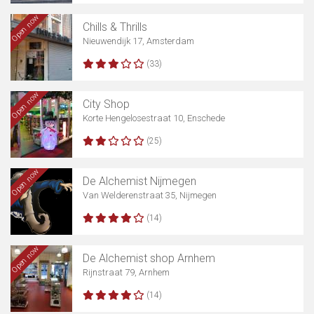
Open now
Chills & Thrills
Nieuwendijk 17, Amsterdam
(33)
Open now
City Shop
Korte Hengelosestraat 10, Enschede
(25)
Open now
De Alchemist Nijmegen
Van Welderenstraat 35, Nijmegen
(14)
Open now
De Alchemist shop Arnhem
Rijnstraat 79, Arnhem
(14)