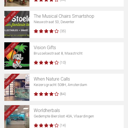
Open now
The Musical Chairs Smartshop
Nieuwstraat 53, Deventer
(35)
Open now
Vision Gifts
Brusselsestraat 8, Maastricht
(10)
Open now
When Nature Calls
Keizersgracht 508H, Amsterdam
(84)
Open now
Worldherbals
Gedempte Biersloot 40A, Vlaardingen
(14)