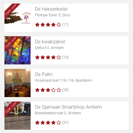
Open now
De Heksenketel
Plompe Toren 5, Sluis
(17)
Open now
De kwakzalver
Delta 61, Arnhem
(10)
De Palm
Asselsestraat 116-118, Apeldoorn
(18)
Open now
De Sjamaan Smartshop Arnhem
Bovenbeekstraat 3, Arnhem
(37)