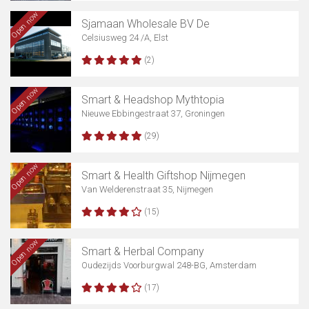
Open now
Sjamaan Wholesale BV De
Celsiusweg 24 /A, Elst
(2)
Open now
Smart & Headshop Mythtopia
Nieuwe Ebbingestraat 37, Groningen
(29)
Open now
Smart & Health Giftshop Nijmegen
Van Welderenstraat 35, Nijmegen
(15)
Open now
Smart & Herbal Company
Oudezijds Voorburgwal 248-BG, Amsterdam
(17)