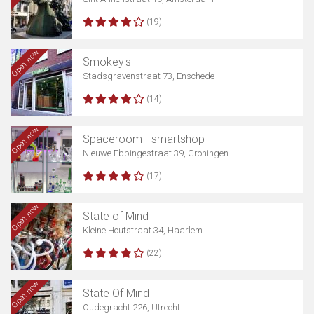
(19)
Open now
Smokey's
Stadsgravenstraat 73, Enschede
(14)
Open now
Spaceroom - smartshop
Nieuwe Ebbingestraat 39, Groningen
(17)
Open now
State of Mind
Kleine Houtstraat 34, Haarlem
(22)
Open now
State Of Mind
Oudegracht 226, Utrecht