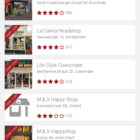
Korte Haaksbergerstraat 34, Enschede
(58)
Open now
La Canna Headshop
Nieuwendijk 74, Amsterdam
(47)
Open now
Life Style Coevorden
Bentheimerstraat 23, Coevorden
(10)
Open now
M & X Happy Shop
Kanaalstraat 68, Utrecht
(14)
Open now
M & X Happyshop
Kamp 84, Amersfoort