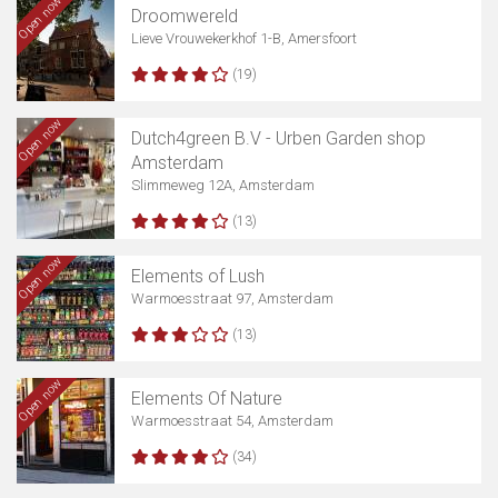
Open now
Droomwereld
Lieve Vrouwekerkhof 1-B, Amersfoort
(19)
Open now
Dutch4green B.V - Urben Garden shop
Amsterdam
Slimmeweg 12A, Amsterdam
(13)
Open now
Elements of Lush
Warmoesstraat 97, Amsterdam
(13)
Open now
Elements Of Nature
Warmoesstraat 54, Amsterdam
(34)