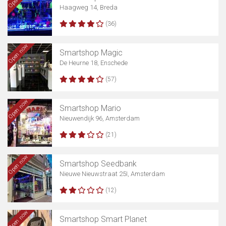
Haagweg 14, Breda
(36)
Open now
Smartshop Magic
De Heurne 18, Enschede
(57)
Open now
Smartshop Mario
Nieuwendijk 96, Amsterdam
(21)
Open now
Smartshop Seedbank
Nieuwe Nieuwstraat 25I, Amsterdam
(12)
Open now
Smartshop Smart Planet