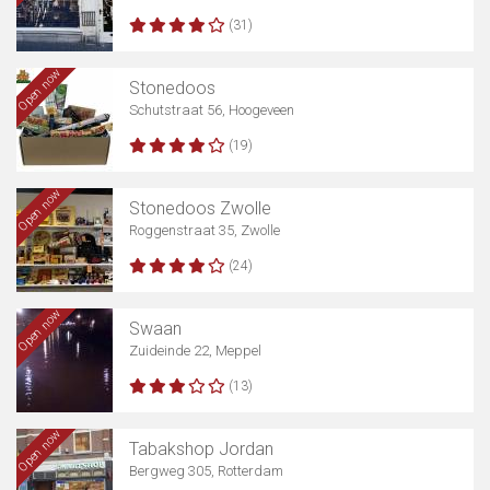
(31)
Open now
Stonedoos
Schutstraat 56, Hoogeveen
(19)
Open now
Stonedoos Zwolle
Roggenstraat 35, Zwolle
(24)
Open now
Swaan
Zuideinde 22, Meppel
(13)
Open now
Tabakshop Jordan
Bergweg 305, Rotterdam