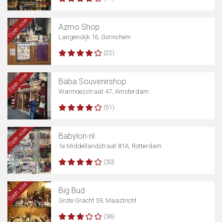
Open now
Azmo Shop
Langendijk 16, Gorinchem
(22)
Open now
Baba Souvenirshop
Warmoesstraat 47, Amsterdam
(51)
Open now
Babylon-nl
1e Middellandstraat 81A, Rotterdam
(30)
Open now
Big Bud
Grote Gracht 59, Maastricht
(36)