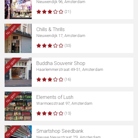
Nieuwendijk 96, Amsterdam
(21)
Toon kaart
Nu open
Chills & Thrills
Nieuwendijk 17, Amsterdam
(33)
Nu open
Buddha Souvenir Shop
Haarlemmerstraat 49-51, Amsterdam
(16)
Nu open
Elements of Lush
Warmoesstraat 97, Amsterdam
(13)
Nu open
Smartshop Seedbank
Nieuwe Nieuwstraat 25I, Amsterdam