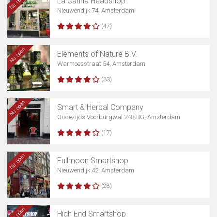
Nu open
La Canna Headshop
Nieuwendijk 74, Amsterdam
(47)
Nu open
Elements of Nature B.V.
Warmoesstraat 54, Amsterdam
(33)
Nu open
Smart & Herbal Company
Oudezijds Voorburgwal 248-BG, Amsterdam
(17)
Nu open
Fullmoon Smartshop
Nieuwendijk 42, Amsterdam
(28)
Nu open
High End Smartshop