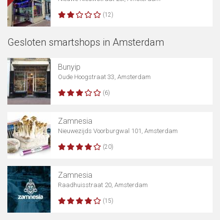
(12)
Gesloten smartshops in Amsterdam
Bunyip
Oude Hoogstraat 33, Amsterdam
(6)
Zamnesia
Nieuwezijds Voorburgwal 101, Amsterdam
(20)
Zamnesia
Raadhuisstraat 20, Amsterdam
(15)