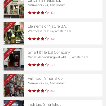
Jetzt geöffnet
La Canna Headshop
Nieuwendijk 74, Amsterdam
(47)
Jetzt geöffnet
Elements of Nature B.V.
Warmoesstraat 54, Amsterdam
(33)
Jetzt geöffnet
Smart & Herbal Company
Oudezijds Voorburgwal 248-BG, Amsterdam
(17)
Jetzt geöffnet
Fullmoon Smartshop
Nieuwendijk 42, Amsterdam
(28)
Jetzt geöffnet
High End Smartshop