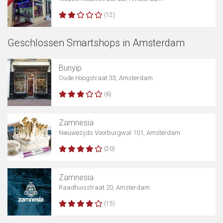
(12)
Geschlossen Smartshops in Amsterdam
Bunyip
Oude Hoogstraat 33, Amsterdam
(6)
Zamnesia
Nieuwezijds Voorburgwal 101, Amsterdam
(20)
Zamnesia
Raadhuisstraat 20, Amsterdam
(15)