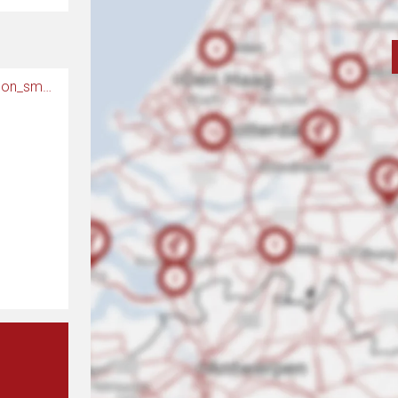
https://www.smokersguide.com/adressen/459/full_moon_smartshop.html