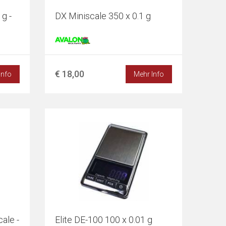
g -
DX Miniscale 350 x 0.1 g
€ 18,00
Info
Mehr Info
ale -
Elite DE-100 100 x 0.01 g