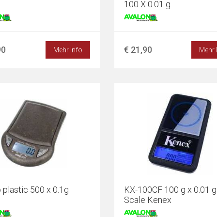
g
100 X 0.01 g
90
€ 21,90
Mehr Info
Mehr 
plastic 500 x 0.1g
KX-100CF 100 g x 0.01 g 
Scale Kenex