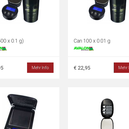
00 x 0.1 g)
Can 100 x 0.01 g
95
€ 22,95
Mehr Info
Mehr 