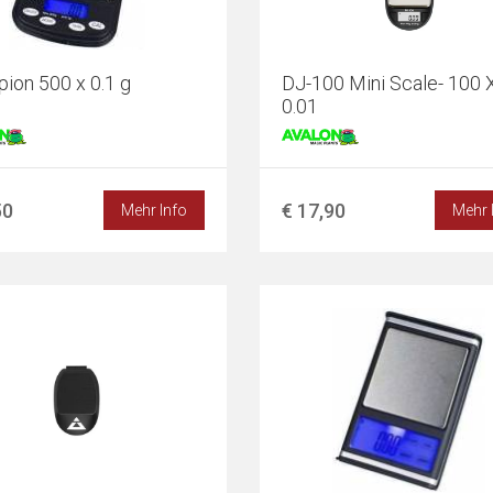
ion 500 x 0.1 g
DJ-100 Mini Scale- 100 
0.01
50
€ 17,90
Mehr Info
Mehr 