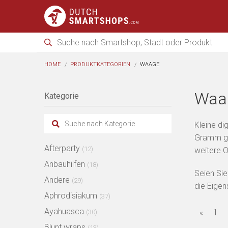
HOME
PRODUKTKATEGORIEN
WAAGE
Waa
Kategorie
Kleine di
Gramm ge
Afterparty
(12)
weitere O
Anbauhilfen
(18)
Seien Sie
Andere
(29)
die Eige
Aphrodisiakum
(37)
Ayahuasca
«
1
(30)
Blunt wraps
(13)