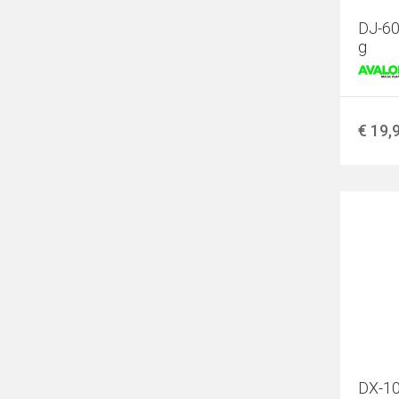
DJ-60
g
€ 19,
DX-10