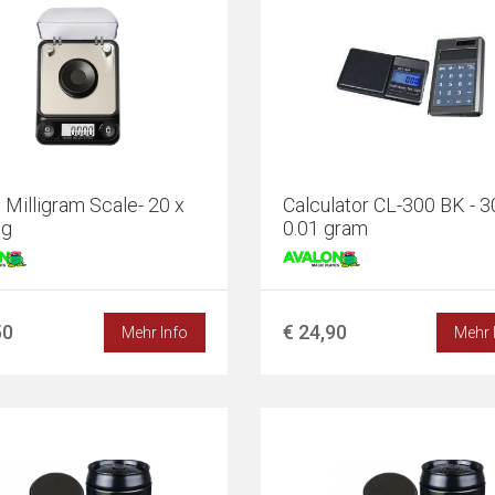
 Milligram Scale- 20 x
Calculator CL-300 BK - 3
 g
0.01 gram
50
€ 24,90
Mehr Info
Mehr 