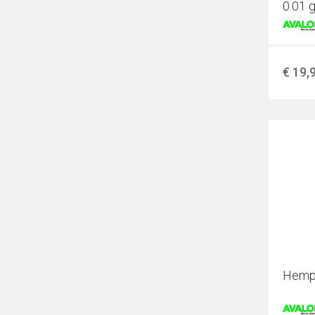
0.01 
€ 19,
Hemp 