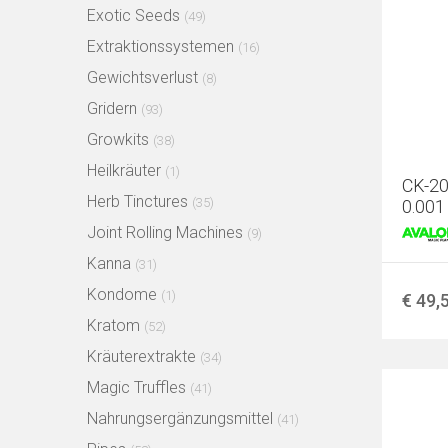
Exotic Seeds
(49)
Extraktionssystemen
(16)
Gewichtsverlust
(8)
Gridern
(93)
Growkits
(38)
Heilkräuter
(1)
CK-20
Herb Tinctures
(35)
0.001
Joint Rolling Machines
(9)
Kanna
(31)
Kondome
(1)
€ 49,
Kratom
(52)
Kräuterextrakte
(34)
Magic Truffles
(41)
Nahrungsergänzungsmittel
(41)