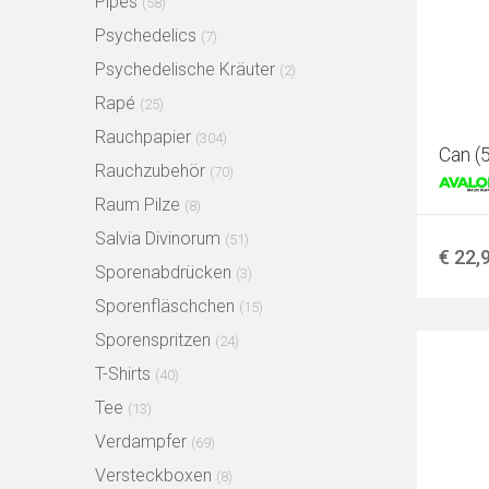
Pipes
(58)
Psychedelics
(7)
Psychedelische Kräuter
(2)
Rapé
(25)
Rauchpapier
(304)
Can (5
Rauchzubehör
(70)
Raum Pilze
(8)
Salvia Divinorum
(51)
€ 22,
Sporenabdrücken
(3)
Sporenfläschchen
(15)
Sporenspritzen
(24)
T-Shirts
(40)
Tee
(13)
Verdampfer
(69)
Versteckboxen
(8)