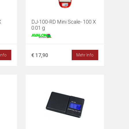
X
DJ-100-RD Mini Scale- 100 X
0.01 g
€ 17,90
Info
Mehr Info