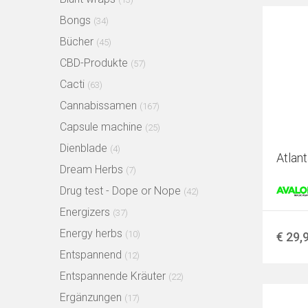
Bongs
(34)
Bücher
(45)
CBD-Produkte
(57)
Cacti
(63)
Cannabissamen
(167)
Capsule machine
(25)
Dienblade
(4)
Atlant
Dream Herbs
(7)
Drug test - Dope or Nope
(42)
Energizers
(37)
Energy herbs
(10)
€ 29,
Entspannend
(12)
Entspannende Kräuter
(22)
Ergänzungen
(17)