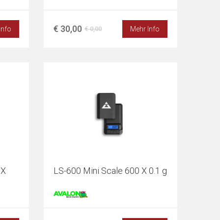
€ 30,00
Info
Mehr Info
€ 0,00
 X
LS-600 Mini Scale 600 X 0.1 g