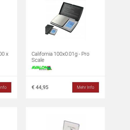
00 x
California 100x0.01g - Pro
Scale
€ 44,95
Info
Mehr Info