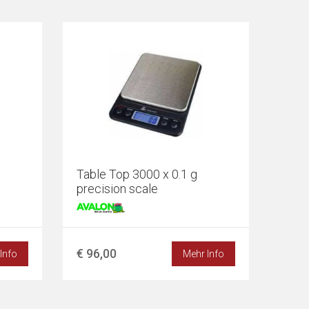
Table Top 3000 x 0.1 g
precision scale
€ 96,00
Info
Mehr Info