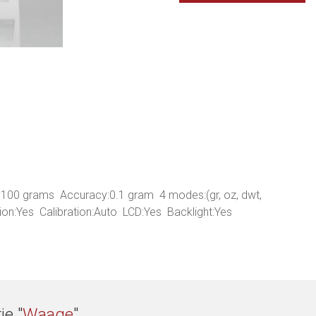
:100 grams Accuracy:0.1 gram 4 modes:(gr, oz, dwt,
ion:Yes Calibration:Auto LCD:Yes Backlight:Yes
ie "
Waage
"