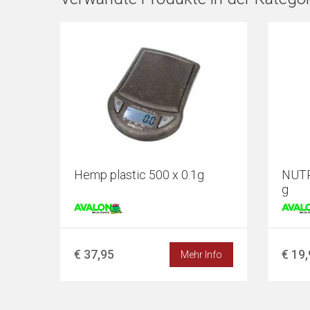
Hemp plastic 500 x 0.1g
NUTRI
g
€ 37,95
€ 19
Mehr Info