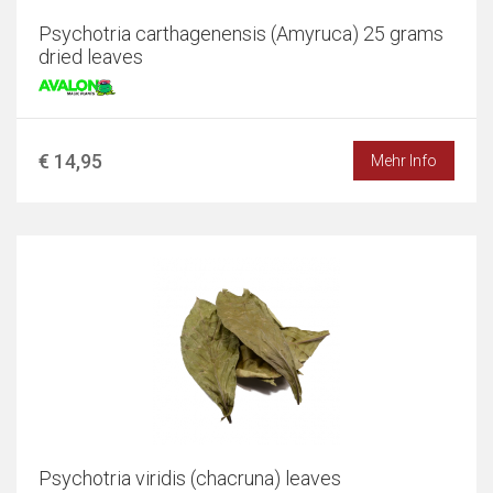
Psychotria carthagenensis (Amyruca) 25 grams
dried leaves
€ 14,95
Mehr Info
Psychotria viridis (chacruna) leaves