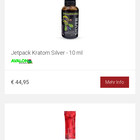
Jetpack Kratom Silver - 10 ml
€ 44,95
Mehr Info