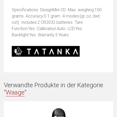
Specifications DesignMini CD Max. weighing:100
grams Accuracy:0.1 gram 4 modes:(gr, oz, dwt,
ozt) Includes:2 CR2032 batteries Tare
Function:Yes Calibration:Auto LCD:Yes
Backlight:Yes Warranty:3 Years
Verwandte Produkte in der Kategorie
"
Waage
"