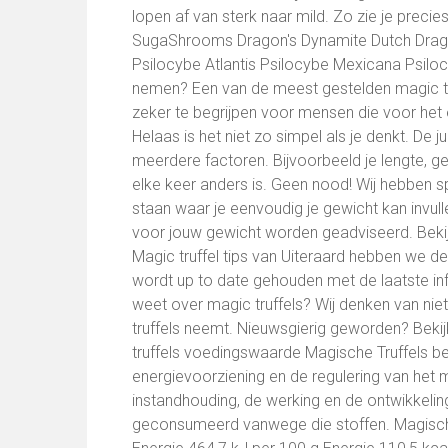
lopen af van sterk naar mild. Zo zie je preci
SugaShrooms Dragon's Dynamite Dutch Drag
Psilocybe Atlantis Psilocybe Mexicana Psilo
nemen? Een van de meest gestelden magic truf
zeker te begrijpen voor mensen die voor het
Helaas is het niet zo simpel als je denkt. De 
meerdere factoren. Bijvoorbeeld je lengte, ge
elke keer anders is. Geen nood! Wij hebben s
staan waar je eenvoudig je gewicht kan invull
voor jouw gewicht worden geadviseerd. Bekijk
Magic truffel tips van Uiteraard hebben we de b
wordt up to date gehouden met de laatste info
weet over magic truffels? Wij denken van niet.
truffels neemt. Nieuwsgierig geworden? Bekijk 
truffels voedingswaarde Magische Truffels b
energievoorziening en de regulering van het 
instandhouding, de werking en de ontwikkeli
geconsumeerd vanwege die stoffen. Magisch