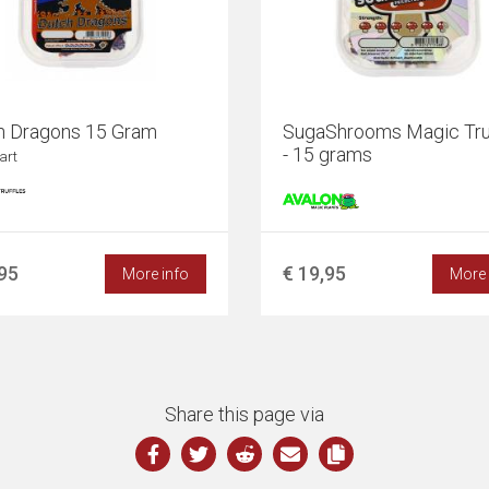
h Dragons 15 Gram
SugaShrooms Magic Tru
- 15 grams
rt
,95
€ 19,95
More info
More 
Share this page via