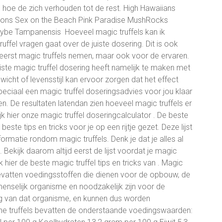
es hoe de zich verhouden tot de rest. High Hawaiians
ons Sex on the Beach Pink Paradise MushRocks
cybe Tampanensis Hoeveel magic truffels kan ik
fel vragen gaat over de juiste dosering. Dit is ook
 eerst magic truffels nemen, maar ook voor de ervaren.
juiste magic truffel dosering heeft namelijk te maken met
wicht of levensstijl kan ervoor zorgen dat het effect
peciaal een magic truffel doseringsadvies voor jou klaar
en. De resultaten latendan zien hoeveel magic truffels er
 hier onze magic truffel doseringcalculator . De beste
este tips en tricks voor je op een rijtje gezet. Deze lijst
rmatie rondom magic truffels. Denk je dat je alles al
 Bekijk daarom altijd eerst de lijst voordat je magic
hier de beste magic truffel tips en tricks van . Magic
evatten voedingsstoffen die dienen voor de opbouw, de
menselijk organisme en noodzakelijk zijn voor de
ng van dat organisme, en kunnen dus worden
e truffels bevatten de onderstaande voedingswaarden: