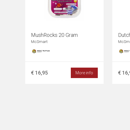
MushRocks 20 Gram
Dutc
McSmart
McSma
€ 16,95
€ 16
More info