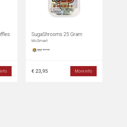
ffles
SugaShrooms 25 Gram
McSmart
€ 23,95
info
More info