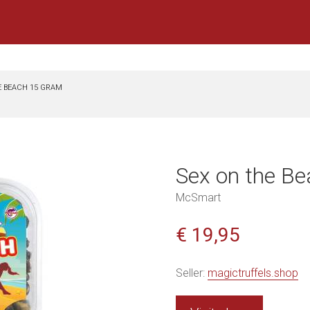
E BEACH 15 GRAM
Sex on the B
McSmart
€ 19,95
Seller:
magictruffels.shop