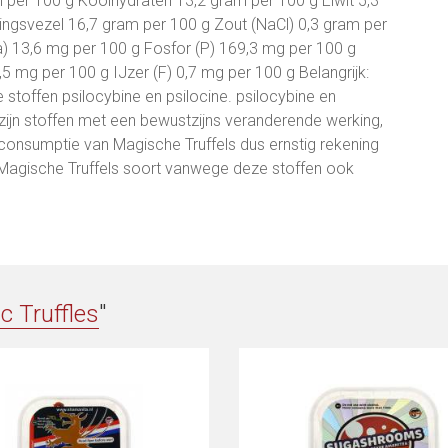
l per 100 g Koolhydraten 13,2 gram per 100 g Eiwit 5,3
ngsvezel 16,7 gram per 100 g Zout (NaCl) 0,3 gram per
a) 13,6 mg per 100 g Fosfor (P) 169,3 mg per 100 g
5 mg per 100 g IJzer (F) 0,7 mg per 100 g Belangrijk:
stoffen psilocybine en psilocine. psilocybine en
 zijn stoffen met een bewustzijns veranderende werking,
 consumptie van Magische Truffels dus ernstig rekening
Magische Truffels soort vanwege deze stoffen ook
c Truffles
"