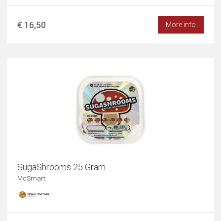
€ 16,50
More info
SugaShrooms 25 Gram
McSmart