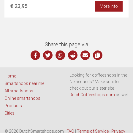
€ 23,95
More info
Share this page via
Looking for coffeeshops in the
Home
Netherlands? Make sure to
Smartshops near me
check out our sister site
All smartshops
DutchCoffeeshops.com
as well
Online smartshops
Products
Cities
© 2026 DutchSmartshops.com |
FAQ
|
Terms of Service
|
Privacy