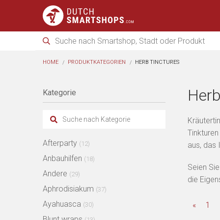
HOME
PRODUKTKATEGORIEN
HERB TINCTURES
Herb
Kategorie
Kräuterti
Tinkturen
Afterparty
(12)
aus, das 
Anbauhilfen
(18)
Seien Sie
Andere
(29)
die Eige
Aphrodisiakum
(37)
Ayahuasca
«
1
(30)
Blunt wraps
(13)