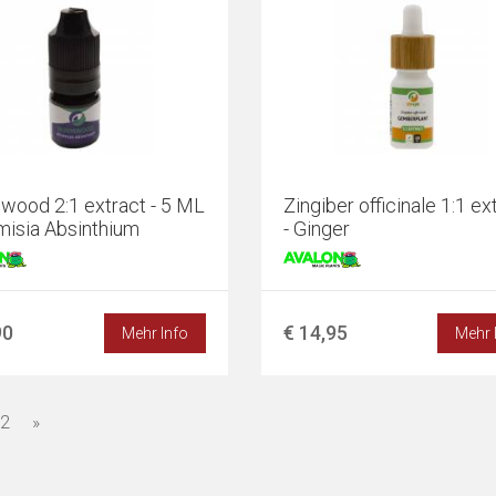
ood 2:1 extract - 5 ML
Zingiber officinale 1:1 ex
emisia Absinthium
- Ginger
90
€ 14,95
Mehr Info
Mehr 
2
»