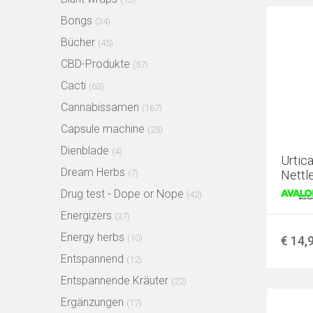
Bongs
(34)
Bücher
(45)
CBD-Produkte
(57)
Cacti
(63)
Cannabissamen
(167)
Capsule machine
(25)
Dienblade
(4)
Urtica
Dream Herbs
(7)
Nettl
Drug test - Dope or Nope
(42)
Energizers
(37)
Energy herbs
(10)
€ 14,
Entspannend
(12)
Entspannende Kräuter
(22)
Ergänzungen
(17)