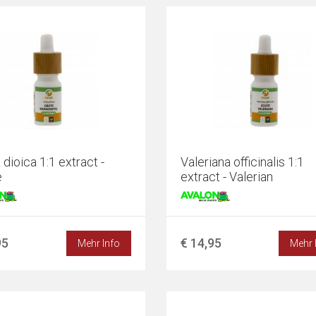
 dioica 1:1 extract -
Valeriana officinalis 1:1
e
extract - Valerian
95
€ 14,95
Mehr Info
Mehr 