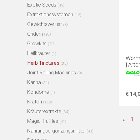
Exotic Seeds
(49)
Extraktionssystemen
(16)
Gewichtsverlust
(8)
Gridern
(93)
Growkits
(38)
Heilkräuter
(1)
Wormw
Herb Tinctures
(35)
| Art
Joint Rolling Machines
(9)
Kanna
(31)
Kondome
(1)
€ 14,
Kratom
(52)
Kräuterextrakte
(34)
«
1
Magic Truffles
(41)
Nahrungsergänzungsmittel
(41)