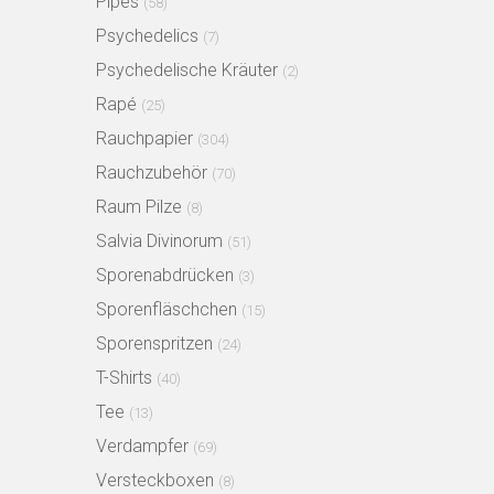
Pipes
(58)
Psychedelics
(7)
Psychedelische Kräuter
(2)
Rapé
(25)
Rauchpapier
(304)
Rauchzubehör
(70)
Raum Pilze
(8)
Salvia Divinorum
(51)
Sporenabdrücken
(3)
Sporenfläschchen
(15)
Sporenspritzen
(24)
T-Shirts
(40)
Tee
(13)
Verdampfer
(69)
Versteckboxen
(8)