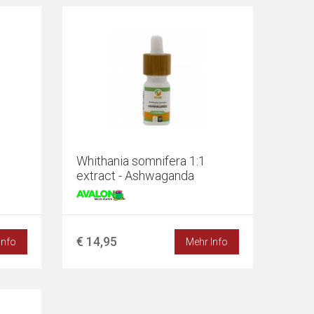
Whithania somnifera 1:1
extract - Ashwaganda
€ 14,95
Info
Mehr Info