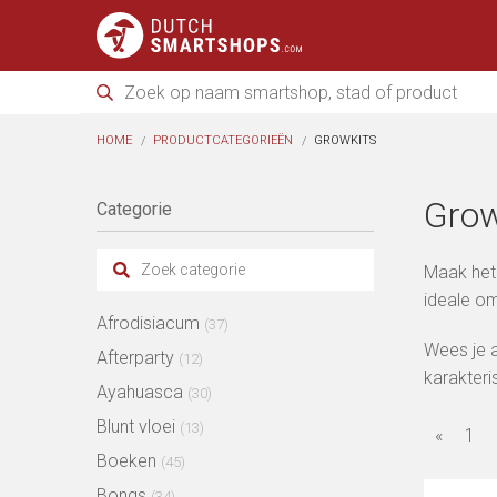
HOME
PRODUCTCATEGORIEËN
GROWKITS
Grow
Categorie
Maak het 
ideale om
Afrodisiacum
(37)
Wees je a
Afterparty
(12)
karakteri
Ayahuasca
(30)
Blunt vloei
(13)
«
1
Boeken
(45)
Bongs
(34)