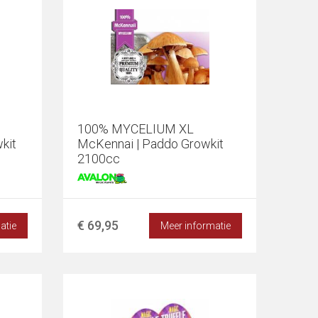
100% MYCELIUM XL
kit
McKennai | Paddo Growkit
2100cc
€ 69,95
atie
Meer informatie