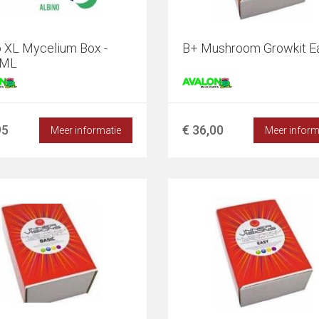
o XL Mycelium Box -
B+ Mushroom Growkit Ea
 ML
95
€ 36,00
Meer informatie
Meer inform