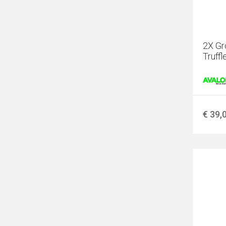
2X Gr
Truff
€ 39,