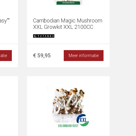
sy""
Cambodian Magic Mushroom
XXL Growkit XXL 2100CC
€ 59,95
atie
Meer informatie