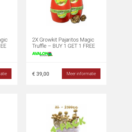
gic
2X Growkit Pajaritos Magic
REE
Truffle – BUY 1 GET 1 FREE
€ 39,00
atie
Meer informatie