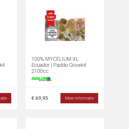
100% MYCELIUM XL
it
Ecuador | Paddo Growkit
2100cc
€ 69,95
atie
Meer informatie