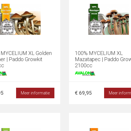
 MYCELIUM XL Golden
100% MYCELIUM XL
er | Paddo Growkit
Mazatapec | Paddo Grow
cc
2100cc
95
€ 69,95
Meer informatie
Meer inform