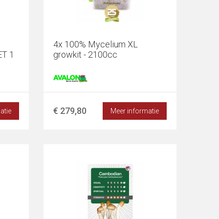
4x 100% Mycelium XL
ET 1
growkit - 2100cc
€ 279,80
atie
Meer informatie