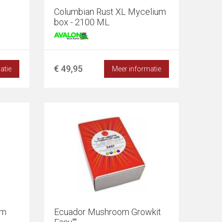
Columbian Rust XL Mycelium
box - 2100 ML
€ 49,95
atie
Meer informatie
om
Ecuador Mushroom Growkit