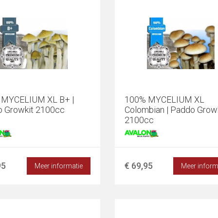
 MYCELIUM XL B+ |
100% MYCELIUM XL
 Growkit 2100cc
Colombian | Paddo Growk
2100cc
95
€ 69,95
Meer informatie
Meer inform