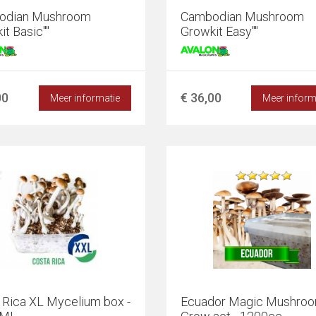
odian Mushroom
Cambodian Mushroom
it Basic""
Growkit Easy""
00
€ 36,00
Meer informatie
Meer inform
 Rica XL Mycelium box -
Ecuador Magic Mushro