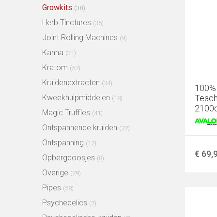
Growkits
(38)
Herb Tinctures
(35)
Joint Rolling Machines
(9)
Kanna
(31)
Kratom
(52)
Kruidenextracten
(34)
100%
Teach
Kweekhulpmiddelen
(18)
2100
Magic Truffles
(41)
Ontspannende kruiden
(22)
Ontspanning
(12)
€ 69,
Opbergdoosjes
(8)
Overige
(29)
Pipes
(58)
Psychedelics
(7)