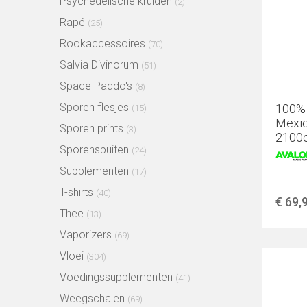
Psychedelische kruiden
(2)
Rapé
(25)
Rookaccessoires
(70)
Salvia Divinorum
(51)
Space Paddo's
(8)
Sporen flesjes
100%
(15)
Mexic
Sporen prints
(3)
2100
Sporenspuiten
(24)
Supplementen
(17)
T-shirts
(40)
€ 69,
Thee
(13)
Vaporizers
(69)
Vloei
(304)
Voedingssupplementen
(41)
Weegschalen
(69)