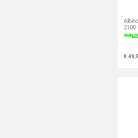
Albin
2100
€ 49,