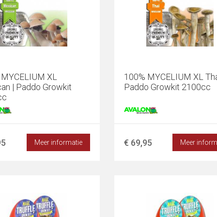
 MYCELIUM XL
100% MYCELIUM XL Thai
an | Paddo Growkit
Paddo Growkit 2100cc
cc
95
€ 69,95
Meer informatie
Meer inform