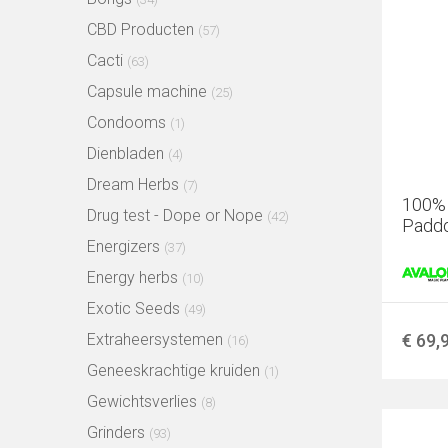
CBD Producten
(57)
Cacti
(63)
Capsule machine
(25)
Condooms
(1)
Dienbladen
(4)
Dream Herbs
(7)
100%
Drug test - Dope or Nope
(42)
Paddo
Energizers
(37)
Energy herbs
(10)
Exotic Seeds
(49)
Extraheersystemen
€ 69,
(16)
Geneeskrachtige kruiden
(1)
Gewichtsverlies
(8)
Grinders
(93)