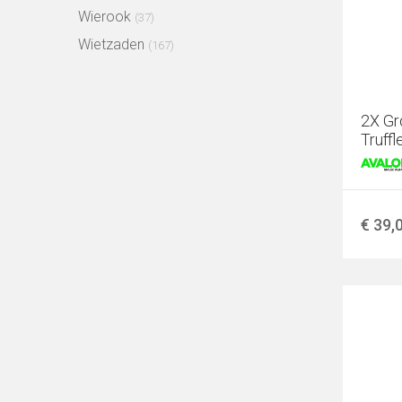
Wierook
(37)
Wietzaden
(167)
2X Gr
Truff
€ 39,