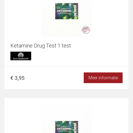
Ketamine Drug Test 1 test
€ 3,95
Meer informatie