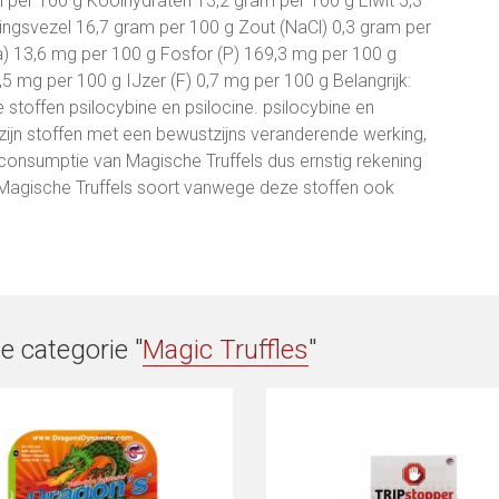
l per 100 g Koolhydraten 13,2 gram per 100 g Eiwit 5,3
ngsvezel 16,7 gram per 100 g Zout (NaCl) 0,3 gram per
a) 13,6 mg per 100 g Fosfor (P) 169,3 mg per 100 g
5 mg per 100 g IJzer (F) 0,7 mg per 100 g Belangrijk:
stoffen psilocybine en psilocine. psilocybine en
 zijn stoffen met een bewustzijns veranderende werking,
 consumptie van Magische Truffels dus ernstig rekening
Magische Truffels soort vanwege deze stoffen ook
e categorie "
Magic Truffles
"