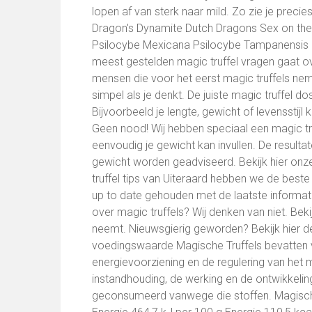
lopen af van sterk naar mild. Zo zie je preci
Dragon's Dynamite Dutch Dragons Sex on the
Psilocybe Mexicana Psilocybe Tampanensis H
meest gestelden magic truffel vragen gaat ove
mensen die voor het eerst magic truffels nem
simpel als je denkt. De juiste magic truffel 
Bijvoorbeeld je lengte, gewicht of levensstijl
Geen nood! Wij hebben speciaal een magic tru
eenvoudig je gewicht kan invullen. De resulta
gewicht worden geadviseerd. Bekijk hier onze
truffel tips van Uiteraard hebben we de beste t
up to date gehouden met de laatste informatie
over magic truffels? Wij denken van niet. Bekij
neemt. Nieuwsgierig geworden? Bekijk hier de b
voedingswaarde Magische Truffels bevatten 
energievoorziening en de regulering van het 
instandhouding, de werking en de ontwikkeli
geconsumeerd vanwege die stoffen. Magisch