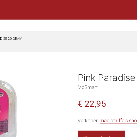
DISE 20 GRAM
Pink Paradis
McSmart
€ 22,95
Verkoper:
magictruffels.sh