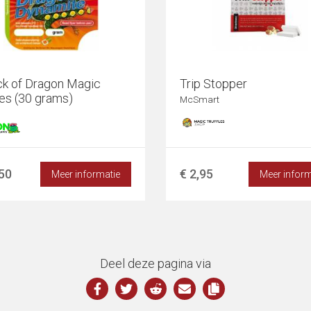
ck of Dragon Magic
Trip Stopper
les (30 grams)
McSmart
,50
€ 2,95
Meer informatie
Meer inform
Deel deze pagina via