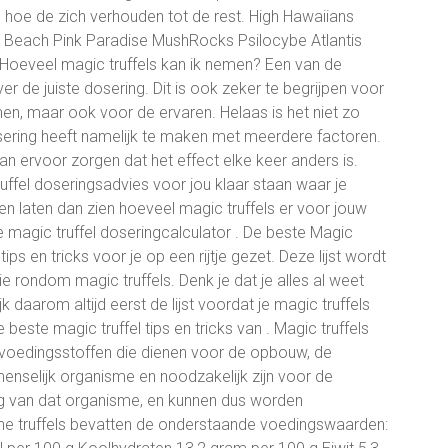
es hoe de zich verhouden tot de rest. High Hawaiians
 Beach Pink Paradise MushRocks Psilocybe Atlantis
oeveel magic truffels kan ik nemen? Een van de
r de juiste dosering. Dit is ook zeker te begrijpen voor
en, maar ook voor de ervaren. Helaas is het niet zo
dosering heeft namelijk te maken met meerdere factoren.
 kan ervoor zorgen dat het effect elke keer anders is.
ffel doseringsadvies voor jou klaar staan waar je
ten laten dan zien hoeveel magic truffels er voor jouw
 magic truffel doseringcalculator . De beste Magic
ips en tricks voor je op een rijtje gezet. Deze lijst wordt
 rondom magic truffels. Denk je dat je alles al weet
k daarom altijd eerst de lijst voordat je magic truffels
este magic truffel tips en tricks van . Magic truffels
voedingsstoffen die dienen voor de opbouw, de
menselijk organisme en noodzakelijk zijn voor de
ng van dat organisme, en kunnen dus worden
e truffels bevatten de onderstaande voedingswaarden: