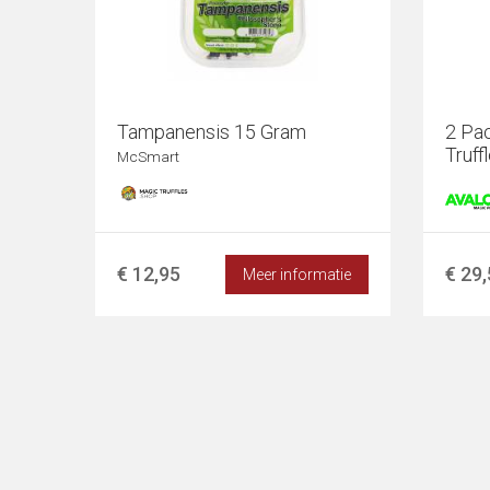
Tampanensis 15 Gram
2 Pa
Truff
McSmart
€ 12,95
€ 29
Meer informatie