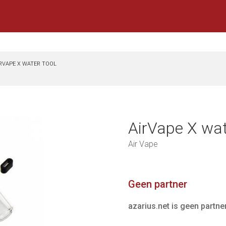
RVAPE X WATER TOOL
AirVape X wat
Air Vape
Geen partner
azarius.net is geen partne