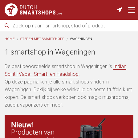
HOME
STEDEN MET SMARTSHOPS
WAGENINGEN
1 smartshop in Wageningen
De best beoordeelde smartshop in Wageningen is
Indian
Spirit | Vape-, Smart- en Headshop
.
Op deze pagina kun je alle smart shops vinden in
Wageningen. Bekijk bij welke winkel je de beste truffels kunt
kopen. De smart shops verkopen ook magic mushrooms,
zaden, vaporizers en meer.