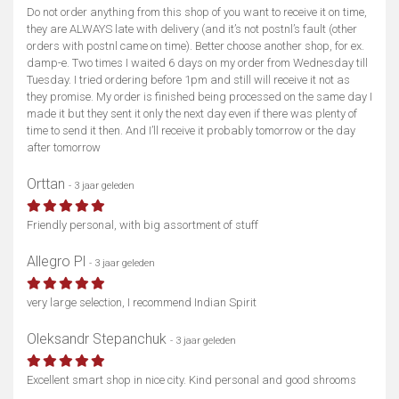
Do not order anything from this shop of you want to receive it on time,
they are ALWAYS late with delivery (and it’s not postnl’s fault (other
orders with postnl came on time). Better choose another shop, for ex.
damp-e. Two times I waited 6 days on my order from Wednesday till
Tuesday. I tried ordering before 1pm and still will receive it not as
they promise. My order is finished being processed on the same day I
made it but they sent it only the next day even if there was plenty of
time to send it then. And I’ll receive it probably tomorrow or the day
after tomorrow
Orttan
- 3 jaar geleden
Friendly personal, with big assortment of stuff
Allegro Pl
- 3 jaar geleden
Toon kaart
very large selection, I recommend Indian Spirit
Oleksandr Stepanchuk
- 3 jaar geleden
Excellent smart shop in nice city. Kind personal and good shrooms