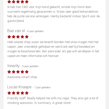
Ik heb hier CBD voor mijn hond gekocht, omdat mijn hond door
vuurwerk regelmatig gespannen is. Ik ben zeer goed behandeld en
heb de juiste service verkregen. Hierbij bedankt Indian Spirit voor de
gastvrijheid.
Bas van el
- 6 jaar geleden
Hele relaxte shop waar we terecht konden met onze vragen mbt het
vapen, zeer vriendelijk geholpen en werd ook veel tijd besteed om
vragen te beantwoorden. Een aanrader als jeje wilt verdiepen in het
vapen en meer informatie wilt hierover
Innerity
- 6 jaar geleden
Awesome smart shop
Lucas Knaape
- 7 jaar geleden
Friendly staff. Really helped me with my vape. They also got a lot of
smoking acesoires. In summary .A great store!