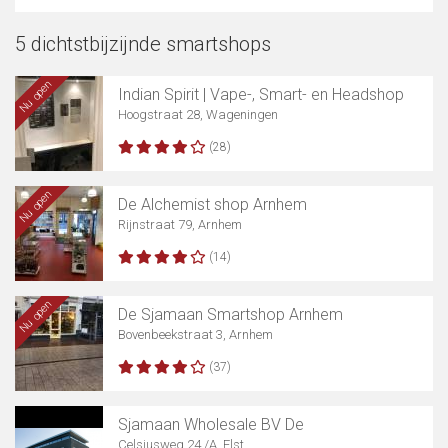
5 dichtstbijzijnde smartshops
Nu open
Indian Spirit | Vape-, Smart- en Headshop
Hoogstraat 28, Wageningen
(28)
Nu open
De Alchemist shop Arnhem
Rijnstraat 79, Arnhem
(14)
Nu open
De Sjamaan Smartshop Arnhem
Bovenbeekstraat 3, Arnhem
(37)
Sjamaan Wholesale BV De
Celsiusweg 24 /A, Elst