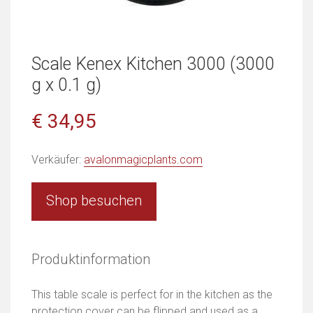
Scale Kenex Kitchen 3000 (3000
g x 0.1 g)
€ 34,95
Verkäufer:
avalonmagicplants.com
Shop besuchen
Produktinformation
This table scale is perfect for in the kitchen as the
protection cover can be flipped and used as a