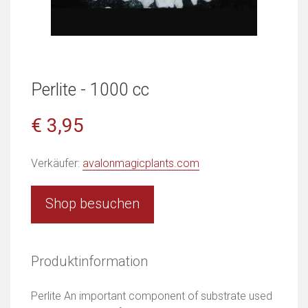
Perlite - 1000 cc
€ 3,95
Verkäufer:
avalonmagicplants.com
Shop besuchen
Produktinformation
Perlite An important component of substrate used