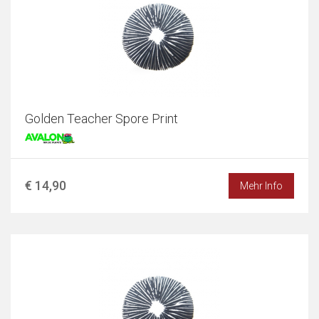
Golden Teacher Spore Print
€ 14,90
Mehr Info