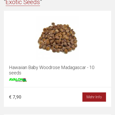
"
Exotic Seeds
"
Hawaiian Baby Woodrose Madagascar - 10
seeds
€ 7,90
Mehr Info