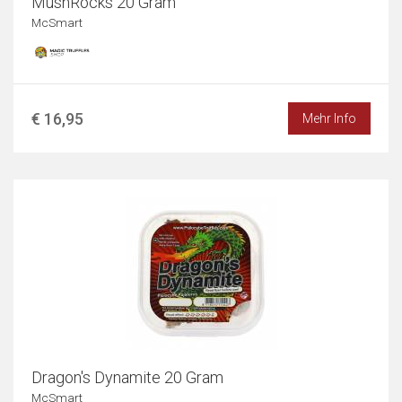
MushRocks 20 Gram
McSmart
€ 16,95
Mehr Info
Dragon's Dynamite 20 Gram
McSmart