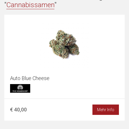
"
Cannabissamen
"
Auto Blue Cheese
€ 40,00
Mehr Info