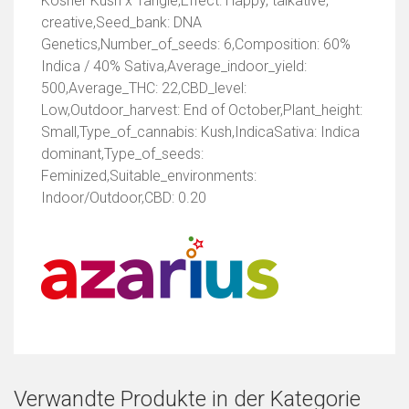
Kosher Kush x Tangie,Effect: Happy, talkative,
creative,Seed_bank: DNA
Genetics,Number_of_seeds: 6,Composition: 60%
Indica / 40% Sativa,Average_indoor_yield:
500,Average_THC: 22,CBD_level:
Low,Outdoor_harvest: End of October,Plant_height:
Small,Type_of_cannabis: Kush,IndicaSativa: Indica
dominant,Type_of_seeds:
Feminized,Suitable_environments:
Indoor/Outdoor,CBD: 0.20
Verwandte Produkte in der Kategorie