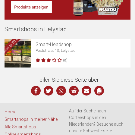
Smartshops in Lelystad
Karte anzeigen
Jetzt geöffnet
Smart-Headshop
Poststraat 13, Lelystad
(8)
Teilen Sie diese Seite über
Auf der Suche nach
Home
Coffeeshops in den
Smartshops in meiner Nähe
Niederlanden? Besuche auch
Alle Smartshops
unsere Schwesterseite
Online smartshops