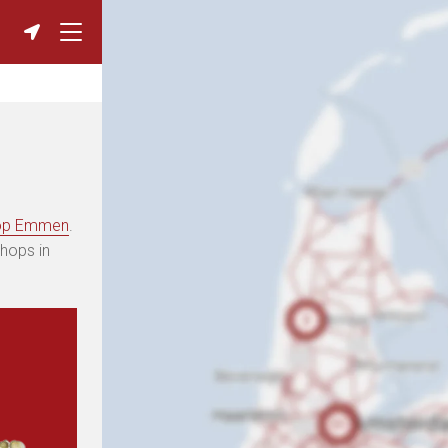
op Emmen
.
shops in