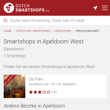
HOME
STÄDTE MIT SMARTSHOPS
APELDOORN
APELDOORN WEST
Smartshops in Apeldoorn West
(Apeldoorn)
1 Smartshop
Finden Sie die besten Smartshops in Apeldoorn West.
Jetzt geöffnet
De Palm
Asselsestraat 116-118, Apeldoorn
(18)
Andere Bezirke in Apeldoorn