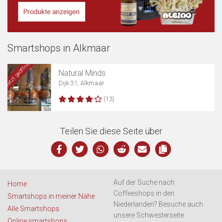
Smartshops in Alkmaar
Karte anzeigen
Jetzt geöffnet
Natural Minds
Dijk 31, Alkmaar
(13)
Teilen Sie diese Seite über
Auf der Suche nach
Home
Coffeeshops in den
Smartshops in meiner Nähe
Niederlanden? Besuche auch
Alle Smartshops
unsere Schwesterseite
Online smartshops